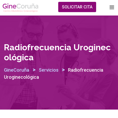
Skip
SOLICITAR CITA
to
content
Radiofrecuencia Uroginec
Ológica
>
>
GineCoruña
Servicios
Radiofrecuencia
Uroginecológica